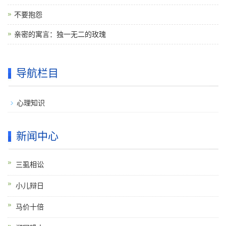
不要抱怨
亲密的寓言：独一无二的玫瑰
导航栏目
心理知识
新闻中心
三虱相讼
小儿辩日
马价十倍