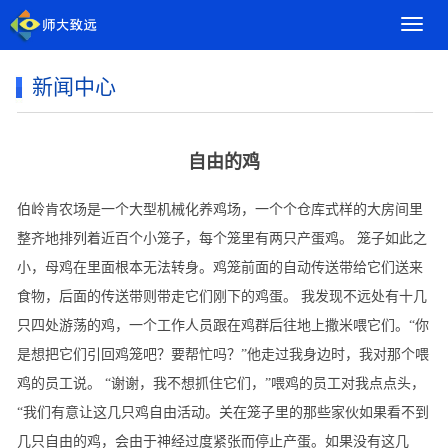
导
航
菜
新闻中心
单
自由的鸡
伯岭肯农场是一个大型机械化养鸡场，一个个仓库式样的大房间里
整齐地排列着近百个小笼子，每个笼里有两只产蛋鸡。 笼子如此之
小，母鸡在里面根本无法转身。鸡笼前面的自动传送带给它们送来
食物，后面的传送带则带走它们刚下的鸡蛋。 我发现不远处有十几
只四处游荡的鸡，一个工作人员跟在鸡群后往地上撒米喂它们。“你
是想把它们引回鸡笼吧？要帮忙吗？”他走过我身边时，我对那个喂
鸡的员工说。 “谢谢，我不想抓住它们，”喂鸡的员工对我点点头，
“我们有意让这几只鸡自由活动。关在笼子里的那些家伙如果看不到
几只自由的鸡，会由于神经过度紧张而停止产蛋。如果没有这几