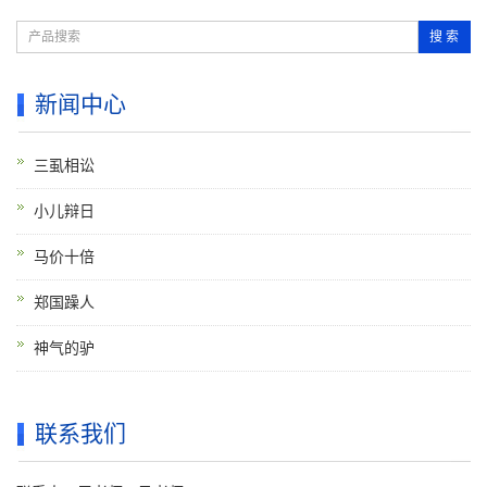
搜 索
新闻中心
三虱相讼
小儿辩日
马价十倍
郑国躁人
神气的驴
联系我们