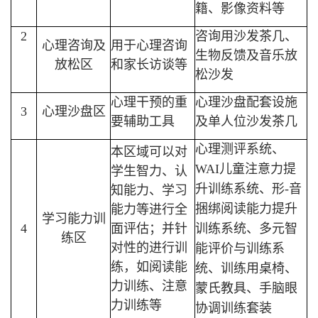
籍、影像资料等
2
咨询用沙发茶几、
心理咨询及
用于心理咨询
生物反馈及音乐放
放松区
和家长访谈等
松沙发
心理干预的重
心理沙盘配套设施
3
心理沙盘区
要辅助工具
及单人位沙发茶几
心理测评系统、
本区域可以对
WAI儿童注意力提
学生智力、认
升训练系统、形-音
知能力、学习
捆绑阅读能力提升
能力等进行全
学习能力训
4
面评估；并针
训练系统、多元智
练区
对性的进行训
能评价与训练系
练，如阅读能
统、训练用桌椅、
力训练、注意
蒙氏教具、手脑眼
力训练等
协调训练套装