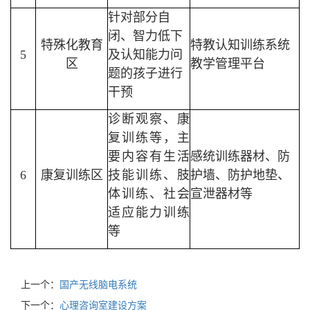
针对部分自
闭、智力低下
特殊化教育
特教认知训练系统
5
及认知能力问
区
教学管理平台
题的孩子进行
干预
诊断观察、康
复训练等，主
要内容有生活
感统训练器材、防
6
康复训练区
技能训练、肢
护墙、防护地垫、
体训练、社会
宣泄器材等
适应能力训练
等
上一个：
国产无线脑电系统
下一个：
心理咨询室建设方案