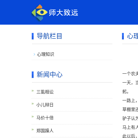
导航栏目
心
心理知识
新闻中心
一个农
一天，
三虱相讼
躬。
一路上
小儿辩日
草棚里
马价十倍
驴子认
马上有
郑国躁人
此以后