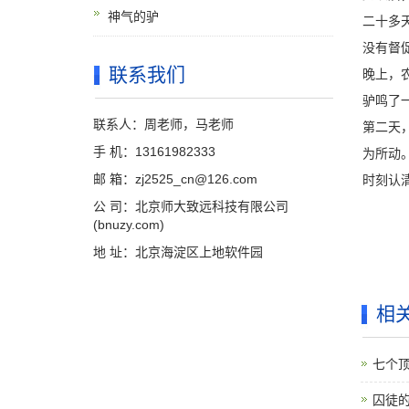
神气的驴
二十多
没有督
联系我们
晚上，
驴鸣了
联系人：周老师，马老师
第二天
手 机：13161982333
为所动
邮 箱：zj2525_cn@126.com
时刻认
公 司：北京师大致远科技有限公司
(bnuzy.com)
地 址：北京海淀区上地软件园
相
七个
囚徒的