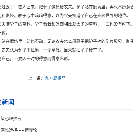
天过去了，善人归来，把驴子送还给农夫。驴子站在磨坊里，再也不愿意
促和责怪。驴子心中暗暗得意，以为农夫知道了自己在外面世界的地位。
农夫喂驴子的草料，驴子看着和外面相比差太多的草料，一口也没有吃下
一夜。
，站在磨坊里一动也不动，无论农夫怎么用鞭子把驴子抽的伤痕累累，驴
。农夫认为驴子不拉磨，一无是处，当天就把驴子给宰了。
清自己，不要因一时的得意而得意忘形。
上一条：
九方皋相马
关新闻
顶级心理预言
两难选择-----博弈论