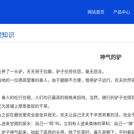
网站首页
产品中心
理知识
神气的驴
夫养了一头驴，天天用于拉磨，驴子任劳任怨，毫无怨言。
当地的一位德高望重的善人，由于腿脚不方便，借用驴子远行。农夫欣然
，善人的吃行住宿，人们均已最高的规格来招待。当然，随行的驴子也得
还为其铺上厚厚柔软的干草。
为之前在磨坊里完全是坐井观天，农夫让自己天天干辛苦劳累的活，完全不
人送来甘甜的泉水：自己一“鸣”叫，立刻有人送来美味的草料：自己一“弹
，驴子神气起来，抬起了高昂的头颅，除了吃草时，鼻孔是朝下，平时都