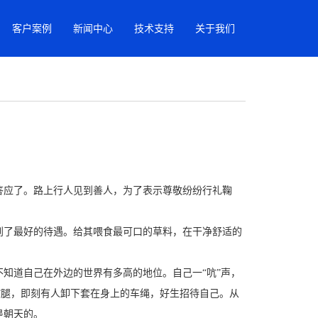
客户案例
新闻中心
技术支持
关于我们
答应了。路上行人见到善人，为了表示尊敬纷纷行礼鞠
到了最好的待遇。给其喂食最可口的草料，在干净舒适的
知道自己在外边的世界有多高的地位。自己一“吭”声，
”腿，即刻有人卸下套在身上的车绳，好生招待自己。从
是朝天的。